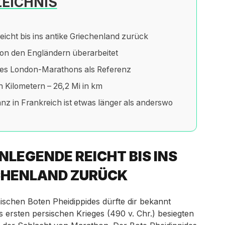
EICHNIS
icht bis ins antike Griechenland zurück
on den Engländern überarbeitet
des London-Marathons als Referenz
n Kilometern – 26,2 Mi in km
z in Frankreich ist etwas länger als anderswo
LEGENDE REICHT BIS INS
CHENLAND ZURÜCK
ischen Boten Pheidippides dürfte dir bekannt
rsten persischen Krieges (490 v. Chr.) besiegten