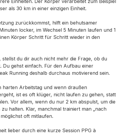
ere Einheiten. Der Körper verarbeitet zum Beispiel
er als 30 km in einer einzigen Einheit.
tzung zurückkommst, hilft ein behutsamer
 Minuten locker, im Wechsel 5 Minuten laufen und 1
nen Körper Schritt für Schritt wieder in den
 stellst du dir auch nicht mehr die Frage, ob du
ht. Du gehst einfach. Für den Aufbau einer
reak Running deshalb durchaus motivierend sein.
m harten Arbeitstag und wenn draußen
rgeht, ist es oft klüger, nicht laufen zu gehen, statt
älen. Vor allem, wenn du nur 2 km abspulst, um die
 zu halten. Klar, manchmal trainiert man „nach
 möglichst oft mitlaufen.
eit lieber durch eine kurze Session
PPG à