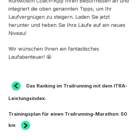
RunMotion Coach-App Ihren Bedürfnissen an und
integriert die oben genannten Tipps, um Ihr
Laufvergnügen zu steigern. Laden Sie jetzt
herunter und heben Sie Ihre Läufe auf ein neues
Niveau!
Wir wünschen Ihnen ein fantastisches
Laufabenteuer! 🤩
BEITRAGSNAVIGATION
Vorheriger
Das Ranking im Trailrunning mit dem ITRA-
Beitrag
Leistungsindex.
Nächster
Trainingsplan für einen Trailrunning-Marathon: 50
Beitrag
km